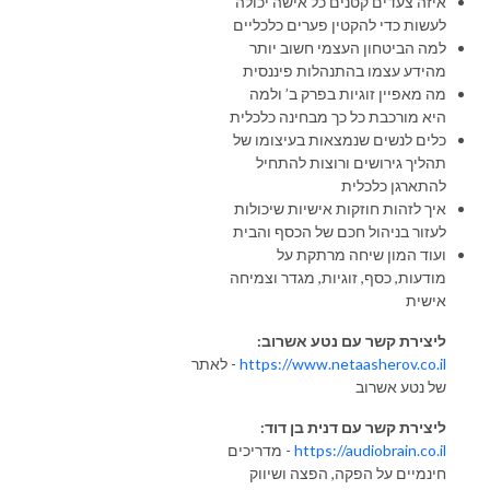
איזה צעדים קטנים כל אישה יכולה
לעשות כדי להקטין פערים כלכליים
למה הביטחון העצמי חשוב יותר
מהידע עצמו בהתנהלות פיננסית
מה מאפיין זוגיות בפרק ב’ ולמה
היא מורכבת כל כך מבחינה כלכלית
כלים לנשים שנמצאות בעיצומו של
תהליך גירושים ורוצות להתחיל
להתארגן כלכלית
איך לזהות חוזקות אישיות שיכולות
לעזור בניהול חכם של הכסף והבית
ועוד המון שיחה מרתקת על
מודעות, כסף, זוגיות, מגדר וצמיחה
אישית
ליצירת קשר עם נטע אשרוב:
https://www.netaasherov.co.il
- לאתר
של נטע אשרוב
ליצירת קשר עם דנית בן דוד:
https://audiobrain.co.il
- מדריכים
חינמיים על הפקה, הפצה ושיווק