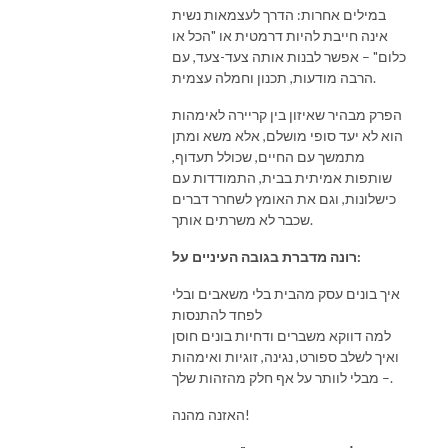
במילים אחרות: הדרך לעצמאות נשית
אינה חייבת להיות דרמטית או "הכל או
כלום" – אפשר לבנות אותה צעד-צעד, עם
הרבה מודעות, תכנון וחמלה עצמית.
הפרק מבהיר שאיזון בין קריירה לאימהות
הוא לא יעד סופי מושלם, אלא משא ומתן
מתמשך עם החיים, שכולל תעדוף,
שותפות אמיתית בבית, התמודדות עם
כישלונות, וגם את האומץ לשחרר דברים
שכבר לא משרתים אותך.
רונה מדברת בגובה העיניים על:
איך בונים עסק מהבית בלי משאבים ובלי
לפחד להתנסות
למה דווקא משברים ודחיות בונים חוסן
ואיך לשלב ספורט, נגינה, זוגיות ואימהות
– מבלי לוותר על אף חלק מהזהות שלך.
האזנה מהנה!