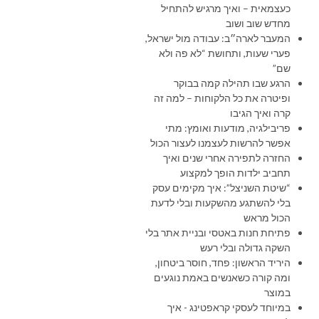
כעצמאית – ואיך מרגיש להתחיל
מחדש שוב ושוב
המעבר לארה״ב: עבודה מול ישראל,
פערי שעות, ותחושת “לא פה ולא
שם”
הרגע שבו תהילה קמה בבוקר
ופיטרה את כל הלקוחות – למה זה
קרה ואיך הגיבו
פריבילגיה, מודעות ואומץ: מתי
אפשר להרשות לעצמנו לעצור הכול
החזרה לתפירה אחרי שנים ואיך
תחביב ילדות הופך למקצוע
“שיטת השניצל”: איך מקימים עסק
בלי להשתגע מהשקעות ובלי לדעת
הכול מראש
פתיחת חנות באטסי ובניית אתר בלי
השקה גדולה ובלי רעש
היריד הראשון: פחד, חוסר ביטחון,
ומה קורה כשאנשים באמת נוגעים
במוצר
במיוחד לעסקי קראפטינג - איך