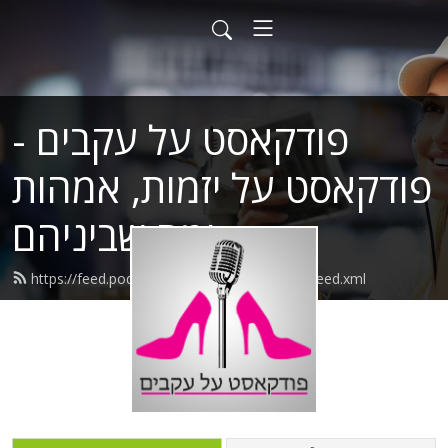
פודקאסט על עקבים -
פודקאסט על יזמות, אמהות
ומה שביניהם
https://feed.podbean.com/podcastonheels/feed.xml