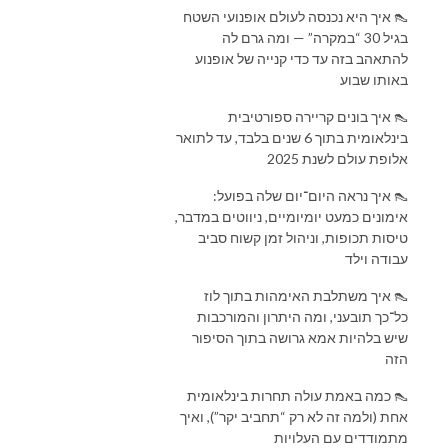
👠 איך היא נכנסה לעולם אופנועי השטח
בגיל 30 “במקרה” — ומה גרם לה
להתאהב בזה עד כדי קנייה של אופנוע
באותו שבוע
👠 איך בונים קריירה ספורטיבית
בינלאומית בתוך 6 שנים בלבד, עד לתואר
אלופת עולם לשנת 2025
👠 איך נראה היום־יום שלה בפועל:
אימונים כמעט יומיומיים, ניווטים במדבר,
טיסות תכופות, וניהול זמן קשוח סביב
עבודה וילד
👠 איך משתלבת האימהות בתוך לוז
כל־כך תובעני, ומה היתרון והמורכבות
שיש בלהיות אמא גרושה בתוך הסיפור
הזה
👠 כמה באמת עולה תחרות בינלאומית
אחת (ולמה זה לא רק “תחביב יקר”), ואיך
מתמודדים עם העלויות