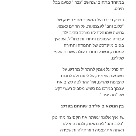
במיוחד בתחום שנחשב “גברי” כמעט בכל
היבט.
בפרק דיברנו על המעבר מחיי הייטק של
“כלוב זהב” לעצמאות, על החיים כאמא
גרושה שמנהלת לוז מורכב סביב ילד,
עבודה, אימונים ותחרויות בחו״ל, ועל איך
בונים מיינדסט של התמדה וחתירה
למטרה, וכשכל תחרות עולה עשרות אלפי
שקלים.
זה פרק על אומץ להתחיל מחדש, על
משמעת עצמית, על ליזום ולא לחכות
להצעות שיגיעו, ועל ההחלטה לשים את
עצמך במרכז גם כשיש מסביב רעשי רקע
של “מה יגידו”.
בין הנושאים עליהם שוחחנו בפרק:
👠 איך אלונה עשתה את הקפיצה מהייטק
“כלוב זהב” לעצמאות, ולמה היא לא
ראתה את עצמה חוזרת להיות שכירה