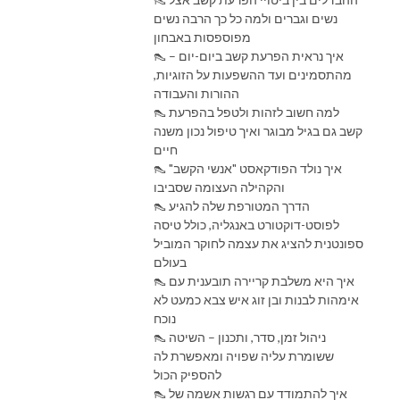
נשים וגברים ולמה כל כך הרבה נשים
מפוספסות באבחון
👠 איך נראית הפרעת קשב ביום-יום –
מהתסמינים ועד ההשפעות על הזוגיות,
ההורות והעבודה
👠 למה חשוב לזהות ולטפל בהפרעת
קשב גם בגיל מבוגר ואיך טיפול נכון משנה
חיים
👠 איך נולד הפודקאסט "אנשי הקשב"
והקהילה העצומה שסביבו
👠 הדרך המטורפת שלה להגיע
לפוסט-דוקטורט באנגליה, כולל טיסה
ספונטנית להציג את עצמה לחוקר המוביל
בעולם
👠 איך היא משלבת קריירה תובענית עם
אימהות לבנות ובן זוג איש צבא כמעט לא
נוכח
👠 ניהול זמן, סדר, ותכנון – השיטה
ששומרת עליה שפויה ומאפשרת לה
להספיק הכול
👠 איך להתמודד עם רגשות אשמה של