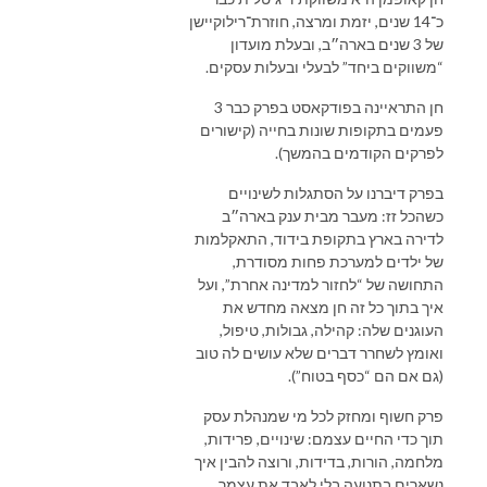
כ־14 שנים, יזמת ומרצה, חוזרת־רילוקיישן
של 3 שנים בארה״ב, ובעלת מועדון
“משווקים ביחד” לבעלי ובעלות עסקים.
חן התראיינה בפודקאסט בפרק כבר 3
פעמים בתקופות שונות בחייה (קישורים
לפרקים הקודמים בהמשך).
בפרק דיברנו על הסתגלות לשינויים
כשהכל זז: מעבר מבית ענק בארה״ב
לדירה בארץ בתקופת בידוד, התאקלמות
של ילדים למערכת פחות מסודרת,
התחושה של “לחזור למדינה אחרת”, ועל
איך בתוך כל זה חן מצאה מחדש את
העוגנים שלה: קהילה, גבולות, טיפול,
ואומץ לשחרר דברים שלא עושים לה טוב
(גם אם הם “כסף בטוח”).
פרק חשוף ומחזק לכל מי שמנהלת עסק
תוך כדי החיים עצמם: שינויים, פרידות,
מלחמה, הורות, בדידות, ורוצה להבין איך
נשארים בתנועה בלי לאבד את עצמך