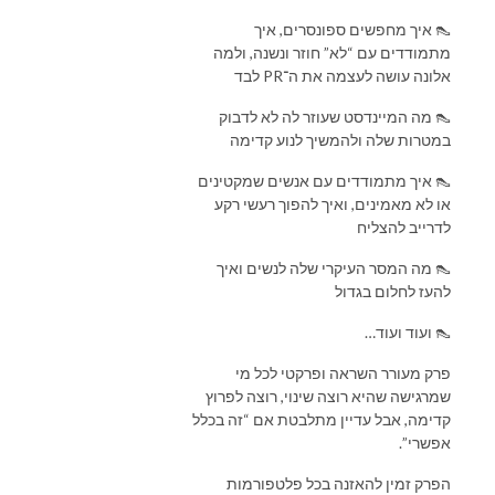
👠 איך מחפשים ספונסרים, איך
מתמודדים עם “לא” חוזר ונשנה, ולמה
אלונה עושה לעצמה את ה־PR לבד
👠 מה המיינדסט שעוזר לה לא לדבוק
במטרות שלה ולהמשיך לנוע קדימה
👠 איך מתמודדים עם אנשים שמקטינים
או לא מאמינים, ואיך להפוך רעשי רקע
לדרייב להצליח
👠 מה המסר העיקרי שלה לנשים ואיך
להעז לחלום בגדול
👠 ועוד ועוד…
פרק מעורר השראה ופרקטי לכל מי
שמרגישה שהיא רוצה שינוי, רוצה לפרוץ
קדימה, אבל עדיין מתלבטת אם “זה בכלל
אפשרי”.
הפרק זמין להאזנה בכל פלטפורמות