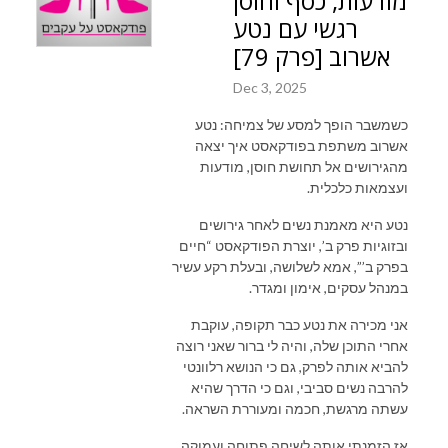
מודעות, כסף וחוסן
רגשי עם נטע
אשרוב [פרק 79]
Dec 3, 2025
כשמשבר הופך למסע של צמיחה: נטע
אשרוב משתפת בפודקאסט איך יצאה
מהגירושים אל תחושת חוסן, מודעות
ועצמאות כלכלית.
נטע היא מאמנת נשים לאחר גירושים
ובזוגיות פרק ב’, יוצרת הפודקאסט “חיים
בפרק ב’”, אמא לשלושה, ובעלת רקע עשיר
במנהל עסקים, אימון ומגדר.
אני מכירה את נטע כבר תקופה, עוקבת
אחרי התוכן שלה, והיה לי ברור שאני רוצה
להביא אותה לפרק, גם כי הנושא רלוונטי
להרבה נשים סביבי, וגם כי הדרך שהיא
עשתה מרגשת, חכמה ומעוררת השראה.
אז הזמנתי אותה לשיחה פתוחה ועמוקה,