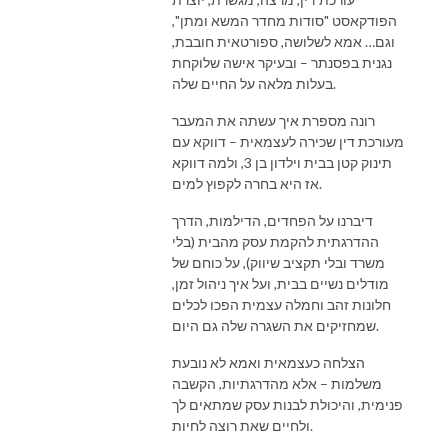
הפודקאסט "סודות מחדר המשא ומתן",
וגם… אמא לשלושה, ספורטאית חובבת,
נגנית בפסנתר – ובעיקר אישה שלוקחת
בעלות מלאה על החיים שלה.
רונה מספרת איך עשתה את המעבר
מעורכת דין שכירה לעצמאית – דווקא עם
תינוק קטן בבית וילדון בן 3, ולמה דווקא
אז היא בחרה לקפוץ למים.
דיברנו על הפחדים, הדילמות, הדרך
ההדרגתית להקמת עסק מהבית (בלי
משרד ובלי תקציב שיווק), על כוחם של
מודלים נשיים בבית, ועל איך ניהול זמן,
חלונות זהב וחמלה עצמית הפכו לכלים
שמחזיקים את השגרה שלה גם היום.
הצלחה כעצמאית ואמא לא נובעת
משלמות – אלא מהדרגתיות, הקשבה
פנימית, והיכולת לבנות עסק שמתאים לך
ולחיים שאת רוצה לחיות.