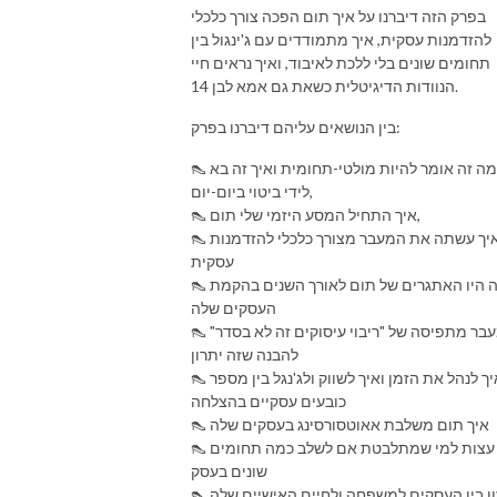
בפרק הזה דיברנו על איך תום הפכה צורך כלכלי
להזדמנות עסקית, איך מתמודדים עם ג'ינגול בין
תחומים שונים בלי ללכת לאיבוד, ואיך נראים חיי
הנוודות הדיגיטלית כשאת גם אמא לבן 14.
בין הנושאים עליהם דיברנו בפרק:
👠 מה זה אומר להיות מולטי-תחומית ואיך זה בא
לידי ביטוי ביום-יום,
👠 איך התחיל המסע היזמי שלי תום,
👠 איך עשתה את המעבר מצורך כלכלי להזדמנות
עסקית
👠 מה היו האתגרים של תום לאורך השנים בהקמת
העסקים שלה
👠 המעבר מתפיסה של "ריבוי עיסוקים זה לא בסדר"
להבנה שזה יתרון
👠 איך לנהל את הזמן ואיך לשווק ולג'נגל בין מספר
כובעים עסקיים בהצלחה
👠 איך תום משלבת אאוטסורסינג בעסקים שלה
👠 עצות למי שמתלבטת אם לשלב כמה תחומים
שונים בעסק
איזון בין העסקים למשפחה ולחיים האישיים שלה