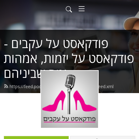
פודקאסט על עקבים -
פודקאסט על יזמות, אמהות
ומה שביניהם
https://feed.podbean.com/podcastonheels/feed.xml