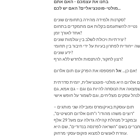
בחנו את עצמכם - האם אתם
מולטי-פוטנציאליים? האם יש לכם...
סקרנות ולמידה מהירה בתחומים שונים?
נטייה להשתעמם בקלות אם מתמקדים בתחום
אחד לאורך זמן?
יצירתיות ויכולת לשלב בין עולמות שונים?
שה ייחודית לפתרון בעיות על ידי חיבור בין תחומי
ידע שונים?
רצון לחקור, להתנסות ולחדש ללא הרף?
תפספסו את הפרק עם תום אלרום!
אם כן...
אל
 אלרום היא מולטי-פוטנציאלית, יזמית סדרתית
מצאה את הנוסחה להיות גם וגם – גם אמא, גם
 על חופש אישי.
תום עוסקת באיקומרס ומובילה שני מותגים –
"רוצים משהו מהודו" ו"תום אלרום תכשיטים",
ובמקביל מנהלת קהילה גדולה עם מעל 29 אלף
חברים בשם "השראה לפרנסה בנדודים", שם היא
עוזרת לאנשים למצוא פוקוס עסקי מרחוק.